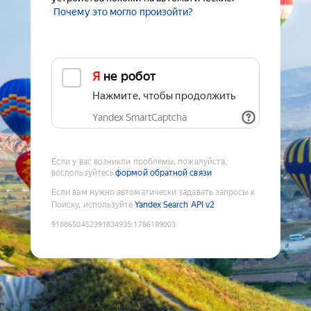
Почему это могло произойти?
Я не робот
Нажмите, чтобы продолжить
Yandex SmartCaptcha
Если у вас возникли проблемы, пожалуйста,
воспользуйтесь
формой обратной связи
Если вам нужно автоматически задавать запросы к
Поиску, используйте
Yandex Search API v2
9188650452391834935
:
1786189003